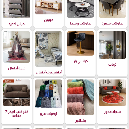
مزنون
طاولات سفرة
طاولات وسط
خزائن احذية
كراسي بار
ثريات
خيمة أطفال
أطقم غرف أطفال
سجاد مدور
كفر كنب لايكرا 7
ارضيات فرو
مقاعد
بشاكير