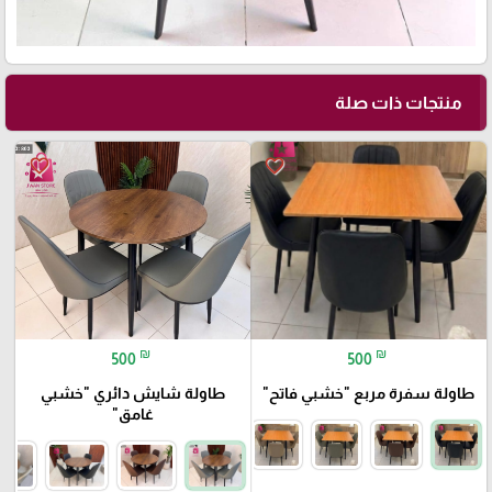
منتجات ذات صلة
favorite_border
favorite_border
₪
₪
500
500
طاولة سفرة مربع "خشبي فاتح"
طاولة شايش دائري "خشبي
غامق"