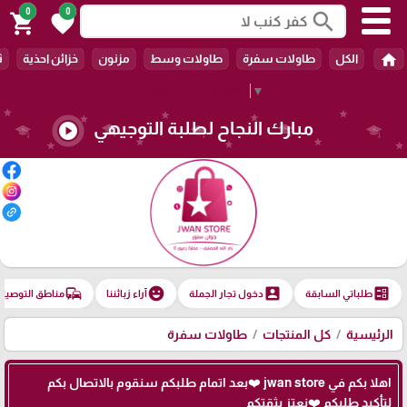
0
0
search
shopping_cart
favorite
home
الكل
طاولات سفرة
طاولات وسط
مزنون
خزائن احذية
ث
Select Language
▼
مبارك النجاح لطلبة التوجيهي
play_circle
commute
emoji_emotions
account_box
ballot
طلباتي السابقة
دخول تجار الجملة
آراء زبائننا
مناطق التوصيل
الرئيسية
كل المنتجات
طاولات سفرة
اهلا بكم في jwan store ❤️بعد اتمام طلبكم سنقوم بالاتصال بكم
لتأكيد طلبكم ❤️نعتز بثقتكم