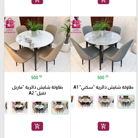
favorite_border
favorite_border
₪
₪
500
500
طاولة شايش دائرية "سكني" A1
طاولة شايش دائرية "ماربل
تقيل" A2
add_shopping_cart
add_shopping_cart