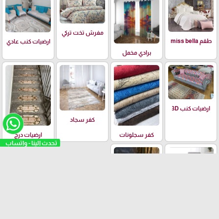
مفرش تخت تركي
طقم miss bella
ارضيات كنب عادي
برادي مخمل
ارضيات كنب 3D
كفر سجاد
كفر سجلونات
ارضيات درج
كفر كراسي
إضاءة رمضان كريم