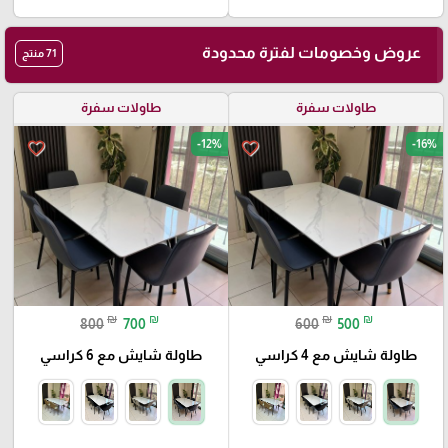
عروض وخصومات لفترة محدودة
71 منتج
طاولات سفرة
طاولات سفرة
-12%
-16%
favorite_border
favorite_border
₪
₪
₪
₪
800
700
600
500
طاولة شايش مع 4 كراسي
طاولة شايش مع 6 كراسي