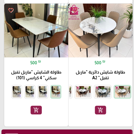
favorite_border
favorite_border
₪
₪
500
500
طاولة شايش دائرية "ماربل
طاولة الشايش "ماربل تقيل
تقيل" A2
سكني" 4 كراسي (101)
add_shopping_cart
add_shopping_cart