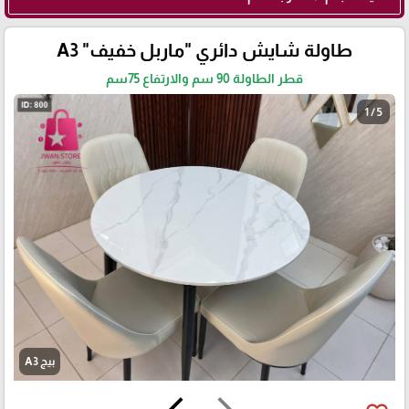
طاولة شايش دائري "ماربل خفيف" A3
قطر الطاولة 90 سم والارتفاع 75سم
1 / 5
بيج A3