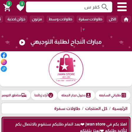
0
0
search
shopping_cart
favorite
home
الكل
طاولات سفرة
طاولات وسط
مزنون
خزائن احذية
ث
Select Language
▼
مبارك النجاح لطلبة التوجيهي
play_circle
commute
emoji_emotions
account_box
ballot
طلباتي السابقة
دخول تجار الجملة
آراء زبائننا
مناطق التوصيل
الرئيسية
كل المنتجات
طاولات سفرة
اهلا بكم في jwan store ❤️بعد اتمام طلبكم سنقوم بالاتصال بكم
لتأكيد طلبكم ❤️نعتز بثقتكم