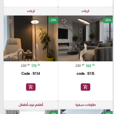
ثريات
ثريات
-26%
-30%
favorite_border
favorite_border
₪
₪
₪
₪
230
170
230
160
Code : S134
code : S135
add_shopping_cart
add_shopping_cart
طاولات سفرة
أطقم غرف أطفال