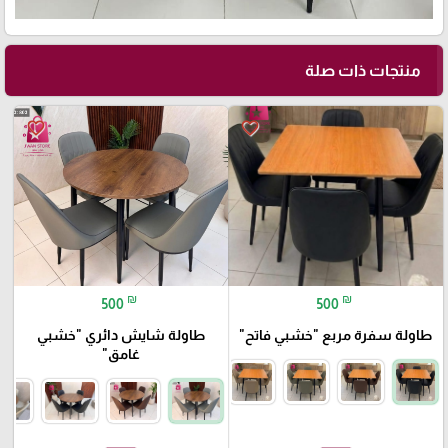
منتجات ذات صلة
🎓
favorite_border
favorite_border
₪
₪
500
500
طاولة سفرة مربع "خشبي فاتح"
طاولة شايش دائري "خشبي
غامق"