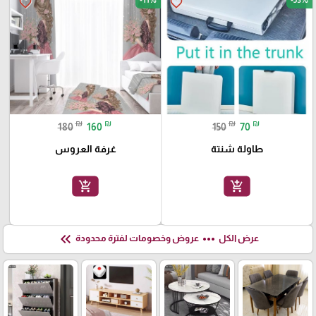
-11%
-53%
favorite_border
favorite_border
₪
₪
₪
₪
180
160
150
70
طاولة شنتة
غرفة العروس
add_shopping_cart
add_shopping_cart
keyboard_double_arrow_left
more_horiz
عرض الكل
عروض وخصومات لفترة محدودة