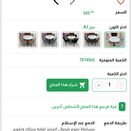
arrow_back_ios
arrow_forward_ios
favorite_border
السعر
₪
500
اختر اللون
بيج A3
الكمية المتوفرة
7874560
اختر الكمية
shopping_cart
شراء هذا المنتج
+
-
7
مرة تم بيع هذا المنتج لأشخاص آخرين.
طريقة الدفع
الدفع عند الإستلام
ببساطة نقوم بايصال المنتج لغاية منزلك وتقوم