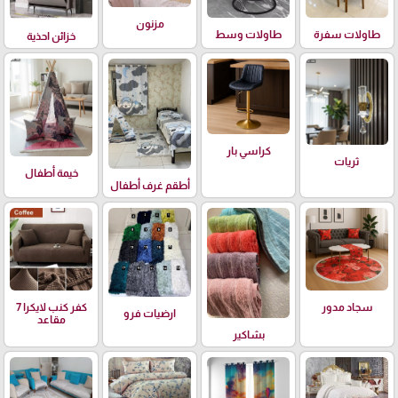
مزنون
طاولات سفرة
طاولات وسط
خزائن احذية
كراسي بار
ثريات
خيمة أطفال
أطقم غرف أطفال
سجاد مدور
كفر كنب لايكرا 7
ارضيات فرو
مقاعد
بشاكير