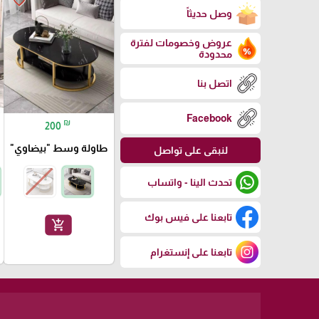
favorite_border
وصل حديثاً
عروض وخصومات لفترة
محدودة
اتصل بنا
Facebook
₪
200
طاولة وسط "بيضاوي"
لنبقى على تواصل
تحدث الينا - واتساب
تابعنا على فيس بوك
add_shopping_cart
تابعنا على إنستغرام