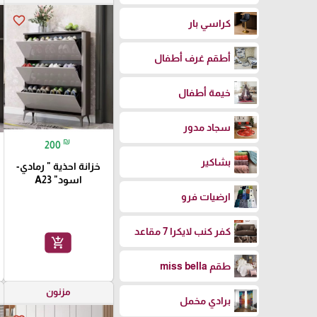
favorite_border
كراسي بار
أطقم غرف أطفال
خيمة أطفال
سجاد مدور
₪
200
بشاكير
خزانة احذية " رمادي-
اسود" A23
ارضيات فرو
كفر كنب لايكرا 7 مقاعد
add_shopping_cart
طقم miss bella
مزنون
برادي مخمل