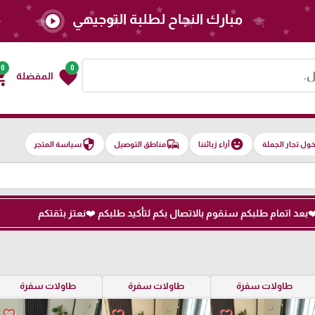
مبارك النجاح لطلبة التوجيهي
play_circle
0
0
g_cart
favorite
المفضلة
security
commute
emoji_emotions
ول تجار الجملة
آراء زبائننا
مناطق التوصيل
سياسة المتجر
طاولات سفرة
طاولات سفرة
طاولات سفرة
favorite_border
favorite_border
favorite_border