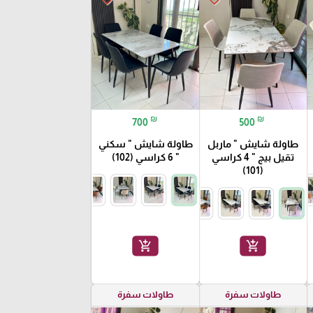
₪
₪
700
500
طاولة شايش " ماربل
طاولة شايش " سكني
تقيل بيج " 4 كراسي
" 6 كراسي (102)
(101)
add_shopping_cart
add_shopping_cart
طاولات سفرة
طاولات سفرة