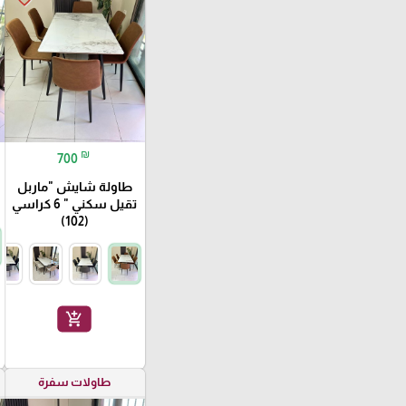
₪
700
طاولة شايش "ماربل
تقيل سكني " 6 كراسي
(102)
add_shopping_cart
طاولات سفرة