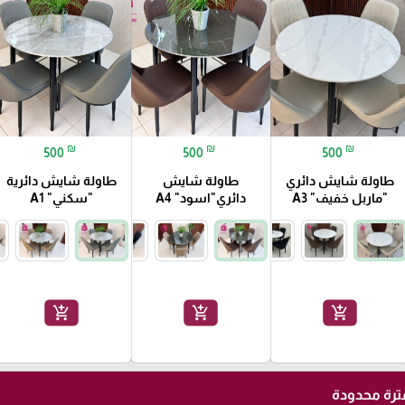
₪
₪
₪
500
500
500
طاولة شايش دائري
طاولة شايش
طاولة شايش دائرية
"ماربل خفيف" A3
دائري"اسود" A4
"سكني" A1
add_shopping_cart
add_shopping_cart
add_shopping_cart
رة محدودة