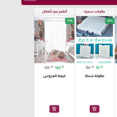
طاولات سفرة
أطقم غرف أطفال
-11%
-53%
favorite_border
favorite_border
₪
₪
₪
₪
180
160
150
70
طاولة شنتة
غرفة العروس
add_shopping_cart
add_shopping_cart