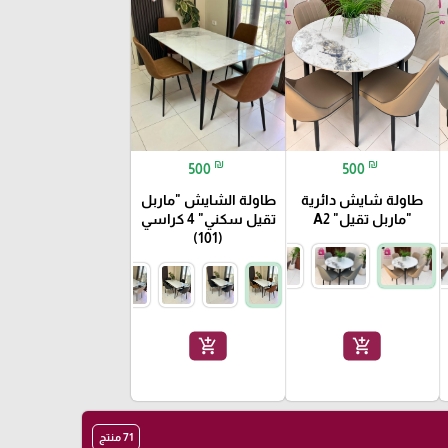
₪
₪
500
500
طاولة شايش دائرية
طاولة الشايش "ماربل
"ماربل تقيل" A2
تقيل سكني" 4 كراسي
(101)
add_shopping_cart
add_shopping_cart
71 منتج