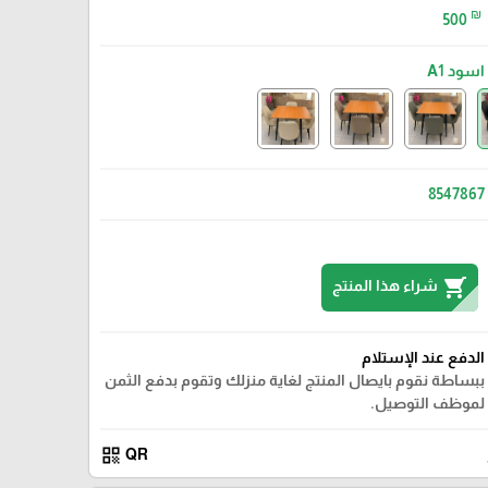
₪
500
اسود A1
8547867
shopping_cart
شراء هذا المنتج
الدفع عند الإستلام
سكني A5
ببساطة نقوم بايصال المنتج لغاية منزلك وتقوم بدفع الثمن
لموظف التوصيل.
qr_code
QR