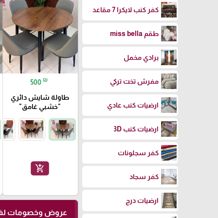
كفر كنب لايكرا 7 مقاعد
طقم miss bella
برادي مخمل
₪
مفرش تخت تركي
500
طاولة شايش دائري
ارضيات كنب عادي
"خشبي غامق"
ارضيات كنب 3D
كفر سجلونات
add_shopping_cart
كفر سجاد
ارضيات درج
عروض وخصومات لفت