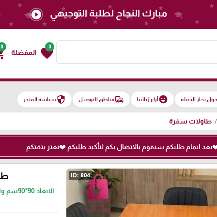
مبارك النجاح لطلبة التوجيهي
play_circle
0
0
g_cart
favorite
المفضلة
security
commute
emoji_emotions
ول تجار الجملة
آراء زبائننا
مناطق التوصيل
سياسة المتجر
طاولات سفرة
طا