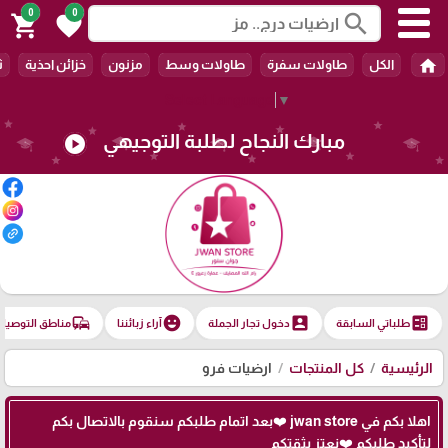
0
0
search
shopping_cart
favorite
home
الكل
طاولات سفرة
طاولات وسط
مزنون
خزائن احذية
ث
Select Language
▼
مبارك النجاح لطلبة التوجيهي
play_circle
commute
emoji_emotions
account_box
ballot
طلباتي السابقة
دخول تجار الجملة
آراء زبائننا
مناطق التوصيل
الرئيسية
كل المنتجات
ارضيات فرو
اهلا بكم في jwan store ❤️بعد اتمام طلبكم سنقوم بالاتصال بكم
لتأكيد طلبكم ❤️نعتز بثقتكم