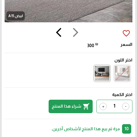
ابيض A15
arrow_back_ios
arrow_forward_ios
favorite_border
السعر
₪
300
اختر اللون
اختر الكمية
shopping_cart
شراء هذا المنتج
+
-
10
مرة تم بيع هذا المنتج لأشخاص آخرين.