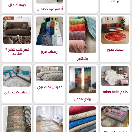
ثريات
خيمة أطفال
أطقم غرف أطفال
سجاد مدور
كفر كنب لايكرا 7
ارضيات فرو
مقاعد
بشاكير
مفرش تخت تركي
طقم miss bella
ارضيات كنب عادي
برادي مخمل