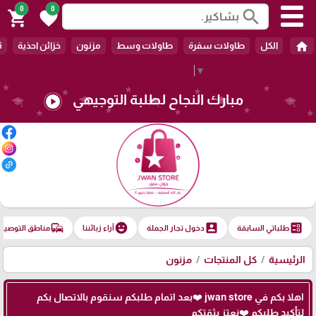
0
0
search
shopping_cart
favorite
home
الكل
طاولات سفرة
طاولات وسط
مزنون
خزائن احذية
ث
Select Language
▼
مبارك النجاح لطلبة التوجيهي
play_circle
commute
emoji_emotions
account_box
ballot
طلباتي السابقة
دخول تجار الجملة
آراء زبائننا
مناطق التوصيل
الرئيسية
كل المنتجات
مزنون
اهلا بكم في jwan store ❤️بعد اتمام طلبكم سنقوم بالاتصال بكم
لتأكيد طلبكم ❤️نعتز بثقتكم