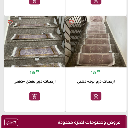
add_shopping_cart
add_shopping_cart
favorite_border
favorite_border
₪
₪
175
175
ارضيات درج نود+ ذهبي
ارضيات درج نهدي +ذهبي
add_shopping_cart
add_shopping_cart
عروض وخصومات لفترة محدودة
71 منتج