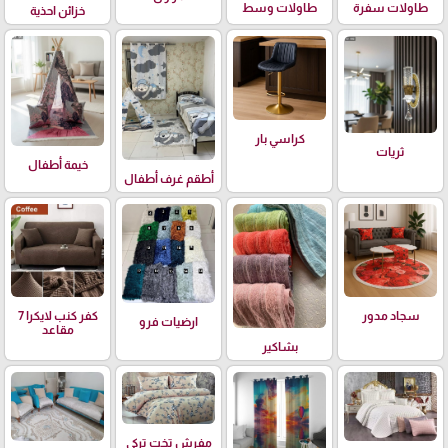
طاولات سفرة
طاولات وسط
خزائن احذية
كراسي بار
ثريات
خيمة أطفال
أطقم غرف أطفال
سجاد مدور
كفر كنب لايكرا 7
ارضيات فرو
مقاعد
بشاكير
مفرش تخت تركي