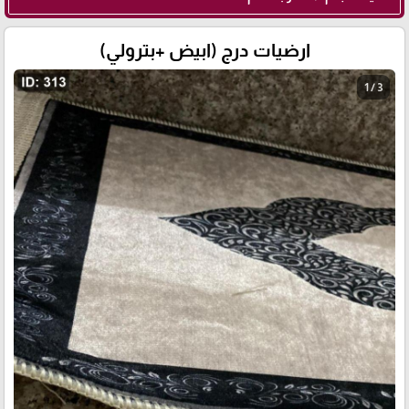
ارضيات درج (ابيض +بترولي)
1 / 3