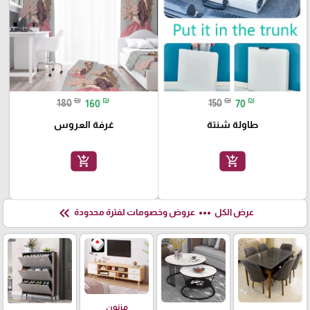
₪
₪
₪
₪
180
160
150
70
طاولة شنتة
غرفة العروس
add_shopping_cart
add_shopping_cart
keyboard_double_arrow_left
more_horiz
عرض الكل
عروض وخصومات لفترة محدودة
مزنون