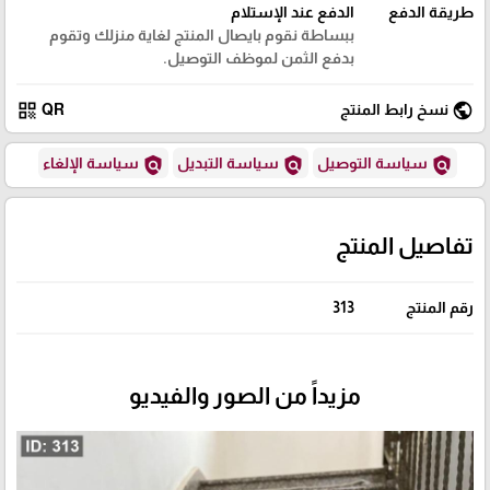
طريقة الدفع
الدفع عند الإستلام
ببساطة نقوم بايصال المنتج لغاية منزلك وتقوم
بدفع الثمن لموظف التوصيل.
qr_code
public
نسخ رابط المنتج
QR
policy
policy
policy
سياسة التوصيل
سياسة التبديل
سياسة الإلغاء
تفاصيل المنتج
رقم المنتج
313
مزيداً من الصور والفيديو