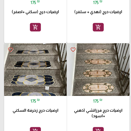
₪
₪
175
175
ارضيات درج (نهدي + سلفر)
ارضيات درج (سكني +اصفر)
add_shopping_cart
add_shopping_cart
favorite_border
favorite_border
🎓
₪
₪
175
175
ارضيات درج فرزاتشي (ذهبي
ارضيات درج زخرفة السكني
+اسود)