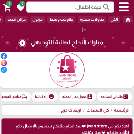
0
0
search
shopping_cart
favorite
home
الكل
طاولات سفرة
طاولات وسط
مزنون
خزائن احذية
ث
Select Language
▼
مبارك النجاح لطلبة التوجيهي
play_circle
commute
emoji_emotions
account_box
ballot
طلباتي السابقة
دخول تجار الجملة
آراء زبائننا
مناطق التوصيل
الرئيسية
كل المنتجات
ارضيات درج
اهلا بكم في jwan store ❤️بعد اتمام طلبكم سنقوم بالاتصال بكم
لتأكيد طلبكم ❤️نعتز بثقتكم