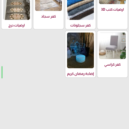
ارضيات كنب 3D
كفر سجاد
كفر سجلونات
ارضيات درج
كفر كراسي
إضاءة رمضان كريم
arrow_upward
جوان ستور Jwan Store ©
رام الله المصايف عماره زعرور ٤