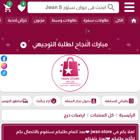
0
0
search
shopping_cart
favorite
home
الكل
طاولات سفرة
طاولات وسط
مزنون
خزائن احذية
ث
Select Language
▼
مبارك النجاح لطلبة التوجيهي
play_circle
commute
emoji_emotions
account_box
ballot
طلباتي السابقة
دخول تجار الجملة
آراء زبائننا
مناطق التوصيل
الرئيسية
كل المنتجات
ارضيات درج
اهلا بكم في jwan store ❤️بعد اتمام طلبكم سنقوم بالاتصال بكم
لتأكيد طلبكم ❤️نعتز بثقتكم