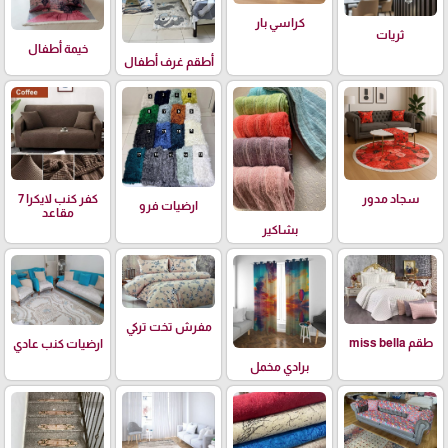
كراسي بار
ثريات
خيمة أطفال
أطقم غرف أطفال
سجاد مدور
كفر كنب لايكرا 7
ارضيات فرو
مقاعد
بشاكير
مفرش تخت تركي
طقم miss bella
ارضيات كنب عادي
برادي مخمل