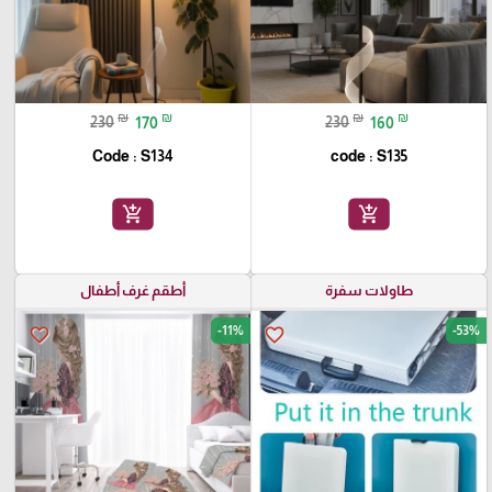
₪
₪
₪
₪
230
170
230
160
Code : S134
code : S135
add_shopping_cart
add_shopping_cart
طاولات سفرة
أطقم غرف أطفال
-11%
-53%
favorite_border
favorite_border