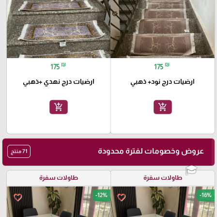
₪
₪
175
175
ارضيات درج نود+ ذهبي
ارضيات درج نهدي +ذهبي
add_shopping_cart
add_shopping_cart
عروض وخصومات لفترة محدودة
71 منتج
طاولات سفرة
طاولات سفرة
-12%
-16%
favorite_border
favorite_border