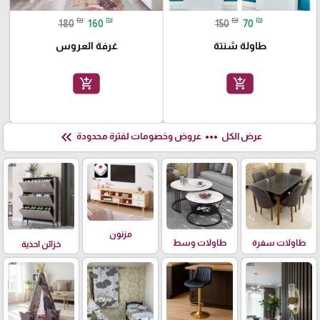
₪
₪
₪
₪
180
160
150
70
طاولة شنتة
غرفة العروس
add_shopping_cart
add_shopping_cart
keyboard_double_arrow_left
more_horiz
عرض الكل
عروض وخصومات لفترة محدودة
مزنون
طاولات سفرة
طاولات وسط
خزائن احذية