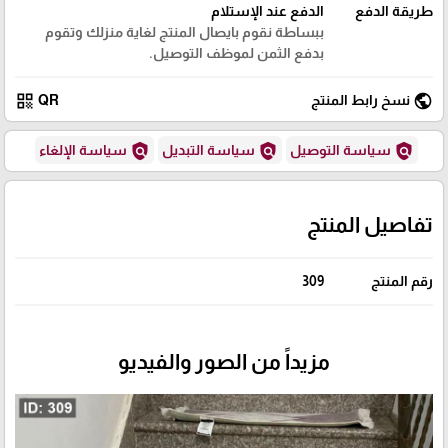
طريقة الدفع
الدفع عند الإستلام
ببساطة نقوم بايصال المنتج لغاية منزلك وتقوم
بدفع الثمن لموظف التوصيل.
🎓
qr_code
public
نسخ رابط المنتج
QR
policy
policy
policy
سياسة التوصيل
سياسة التبديل
سياسة الإلغاء
تفاصيل المنتج
رقم المنتج
309
مزيداً من الصور والفيديو