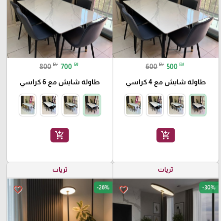
₪
₪
₪
₪
800
700
600
500
طاولة شايش مع 4 كراسي
طاولة شايش مع 6 كراسي
add_shopping_cart
add_shopping_cart
ثريات
ثريات
-26%
-30%
favorite_border
favorite_border
🎓