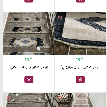
favorite_border
favorite_border
₪
₪
175
175
ارضيات درج (ابيض +بترولي)
ارضيات درج زخرفة السكني
add_shopping_cart
add_shopping_cart
favorite_border
favorite_border