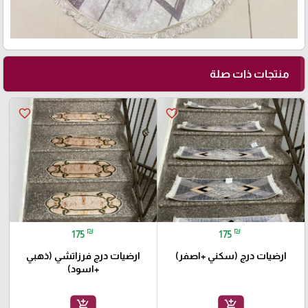
منتجات ذات صلة
favorite_border
favorite_border
₪
₪
175
175
ارضيات درج (سكني +اصفر)
ارضيات درج فرزاتشي (ذهبي
+اسود)
add_shopping_cart
add_shopping_cart