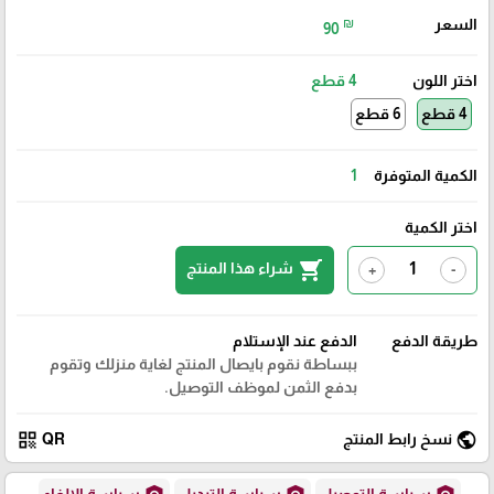
السعر
₪
90
اختر اللون
4 قطع
4 قطع
6 قطع
الكمية المتوفرة
1
اختر الكمية
shopping_cart
شراء هذا المنتج
+
-
طريقة الدفع
الدفع عند الإستلام
ببساطة نقوم بايصال المنتج لغاية منزلك وتقوم
بدفع الثمن لموظف التوصيل.
qr_code
public
نسخ رابط المنتج
QR
سياسة التوصيل
سياسة التبديل
سياسة الإلغاء