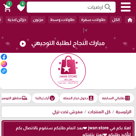
0
0
search
shopping_cart
favorite
home
الكل
طاولات سفرة
طاولات وسط
مزنون
خزائن احذية
ث
Select Language
▼
مبارك النجاح لطلبة التوجيهي
play_circle
commute
emoji_emotions
account_box
ballot
طلباتي السابقة
دخول تجار الجملة
آراء زبائننا
مناطق التوصيل
الرئيسية
كل المنتجات
مفرش تخت تركي
اهلا بكم في jwan store ❤️بعد اتمام طلبكم سنقوم بالاتصال بكم
لتأكيد طلبكم ❤️نعتز بثقتكم