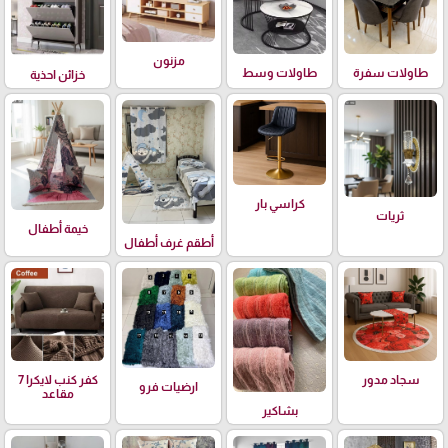
مزنون
طاولات سفرة
طاولات وسط
خزائن احذية
كراسي بار
ثريات
خيمة أطفال
أطقم غرف أطفال
سجاد مدور
كفر كنب لايكرا 7
ارضيات فرو
مقاعد
بشاكير