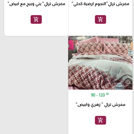
مفرش تركي"النجوم ارضية كحلي"
مفرش تركي" بني وبيج مع ابيض"
add_shopping_cart
add_shopping_cart
🎓
favorite_border
₪
90 - 120
مفرش تركي " زهري وابيض"
add_shopping_cart