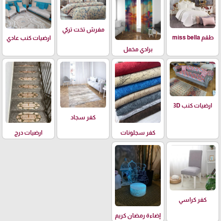
مفرش تخت تركي
طقم miss bella
ارضيات كنب عادي
برادي مخمل
ارضيات كنب 3D
كفر سجاد
كفر سجلونات
ارضيات درج
كفر كراسي
إضاءة رمضان كريم