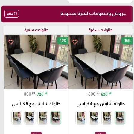
عروض وخصومات لفترة محدودة
71 منتج
طاولات سفرة
طاولات سفرة
-12%
-16%
favorite_border
favorite_border
₪
₪
₪
₪
800
700
600
500
طاولة شايش مع 4 كراسي
طاولة شايش مع 6 كراسي