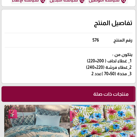
policy
policy
policy
تفاصيل المنتج
رقم المنتج
576
يتكون من :
1_ غطاء لحاف ( 200×220)
2_غطاء فرشة (220×240)
3_ مخدة (50×70 )عدد 2
منتجات ذات صلة
favorite_border
favorite_border