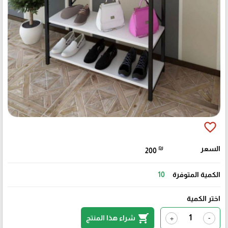
favorite_border
السعر
₪
200
الكمية المتوفرة
10
اختر الكمية
shopping_cart
شراء هذا المنتج
+
-