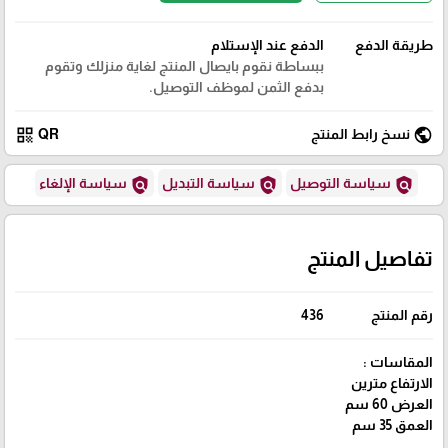
طريقة الدفع
الدفع عند الإستلام
ببساطة نقوم بايصال المنتج لغاية منزلك وتقوم
بدفع الثمن لموظف التوصيل.
qr_code
public
نسخ رابط المنتج
QR
policy
policy
policy
سياسة التوصيل
سياسة التبديل
سياسة الإلغاء
تفاصيل المنتج
رقم المنتج
436
المقاسات :
الارتفاع مترين
العرض 60 سم
العمق 35 سم