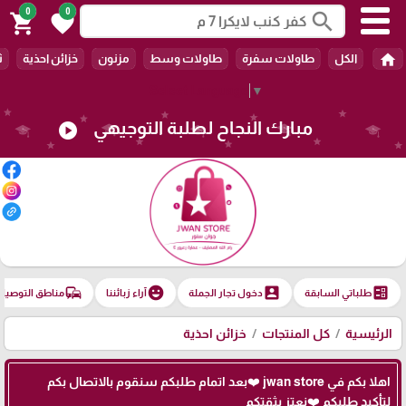
0
0
search
shopping_cart
favorite
home
الكل
طاولات سفرة
طاولات وسط
مزنون
خزائن احذية
ث
Select Language
▼
مبارك النجاح لطلبة التوجيهي
play_circle
commute
emoji_emotions
account_box
ballot
طلباتي السابقة
دخول تجار الجملة
آراء زبائننا
مناطق التوصيل
الرئيسية
كل المنتجات
خزائن احذية
اهلا بكم في jwan store ❤️بعد اتمام طلبكم سنقوم بالاتصال بكم
لتأكيد طلبكم ❤️نعتز بثقتكم