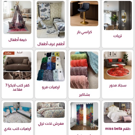
كراسي بار
ثريات
خيمة أطفال
أطقم غرف أطفال
سجاد مدور
كفر كنب لايكرا 7
ارضيات فرو
مقاعد
بشاكير
مفرش تخت تركي
طقم miss bella
ارضيات كنب عادي