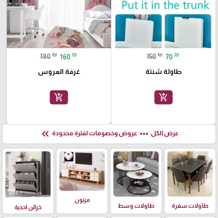
₪
₪
₪
₪
180
160
150
70
طاولة شنتة
غرفة العروس
add_shopping_cart
add_shopping_cart
keyboard_double_arrow_left
more_horiz
عرض الكل
عروض وخصومات لفترة محدودة
مزنون
طاولات سفرة
طاولات وسط
خزائن احذية