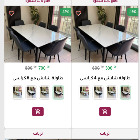
طاولات سفرة
طاولات سفرة
-12%
-16%
favorite_border
favorite_border
₪
₪
₪
₪
800
700
600
500
طاولة شايش مع 4 كراسي
طاولة شايش مع 6 كراسي
add_shopping_cart
add_shopping_cart
ثريات
ثريات