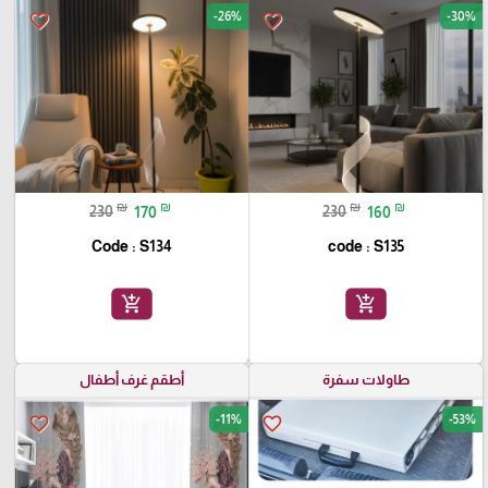
-26%
-30%
favorite_border
favorite_border
₪
₪
₪
₪
230
170
230
160
Code : S134
code : S135
add_shopping_cart
add_shopping_cart
طاولات سفرة
أطقم غرف أطفال
-11%
-53%
favorite_border
favorite_border