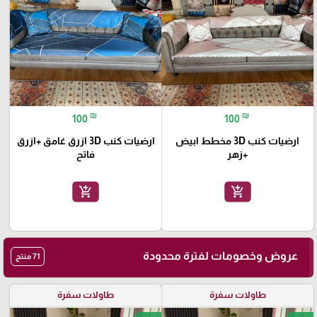
🎓
₪
₪
100
100
ارضيات كنب 3D مخطط ابيض
ارضيات كنب 3D ازرق غامق +ازرق
+زهر
فاتح
add_shopping_cart
add_shopping_cart
عروض وخصومات لفترة محدودة
71 منتج
طاولات سفرة
طاولات سفرة