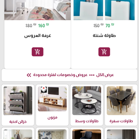
₪
₪
₪
₪
180
160
150
70
طاولة شنتة
غرفة العروس
add_shopping_cart
add_shopping_cart
keyboard_double_arrow_left
more_horiz
عرض الكل
عروض وخصومات لفترة محدودة
مزنون
طاولات سفرة
طاولات وسط
خزائن احذية