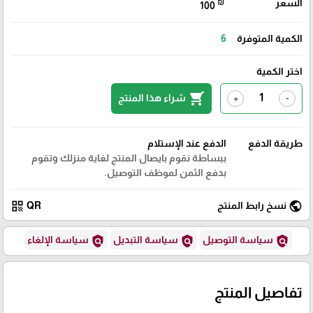
السعر
₪
100
الكمية المتوفرة
6
اختر الكمية
shopping_cart
شراء هذا المنتج
+
-
طريقة الدفع
الدفع عند الإستلام
ببساطة نقوم بايصال المنتج لغاية منزلك وتقوم
بدفع الثمن لموظف التوصيل.
qr_code
public
نسخ رابط المنتج
QR
policy
policy
policy
سياسة التوصيل
سياسة التبديل
سياسة الإلغاء
تفاصيل المنتج