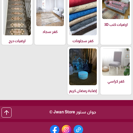
ارضيات كنب 3D
كفر سجاد
كفر سجلونات
ارضيات درج
كفر كراسي
إضاءة رمضان كريم
arrow_upward
جوان ستور Jwan Store ©