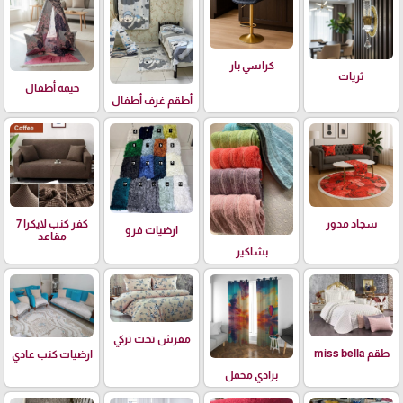
كراسي بار
ثريات
خيمة أطفال
أطقم غرف أطفال
سجاد مدور
كفر كنب لايكرا 7
ارضيات فرو
مقاعد
بشاكير
مفرش تخت تركي
طقم miss bella
ارضيات كنب عادي
برادي مخمل