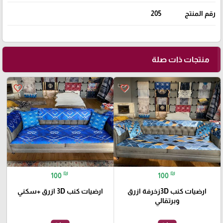
رقم المنتج
205
منتجات ذات صلة
favorite_border
favorite_border
₪
₪
100
100
ارضيات كنب 3Dزخرفة ازرق
ارضيات كنب 3D ازرق +سكني
وبرتقالي