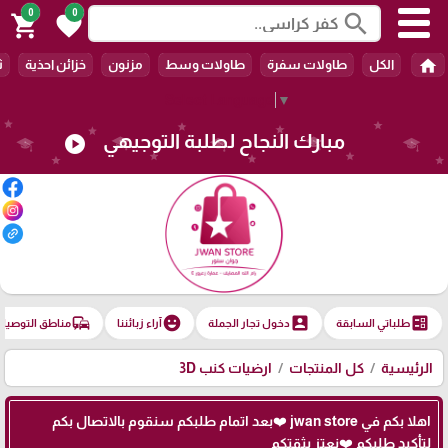
0
0
search
shopping_cart
favorite
home
الكل
طاولات سفرة
طاولات وسط
مزنون
خزائن احذية
ث
Select Language
▼
مبارك النجاح لطلبة التوجيهي
play_circle
commute
emoji_emotions
account_box
ballot
طلباتي السابقة
دخول تجار الجملة
آراء زبائننا
مناطق التوصيل
الرئيسية
كل المنتجات
ارضيات كنب 3D
اهلا بكم في jwan store ❤️بعد اتمام طلبكم سنقوم بالاتصال بكم
لتأكيد طلبكم ❤️نعتز بثقتكم