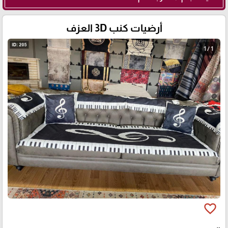
أرضيات كنب 3D العزف
1 / 1
favorite_border